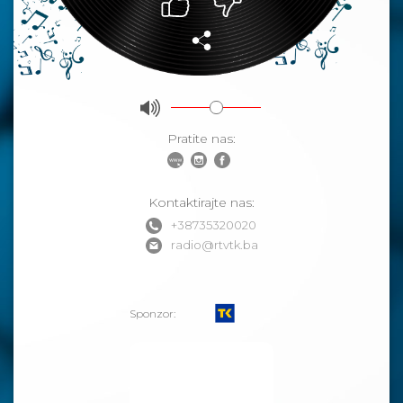
Pratite nas:
Kontaktirajte nas:
+38735320020
radio@rtvtk.ba
Sponzor: